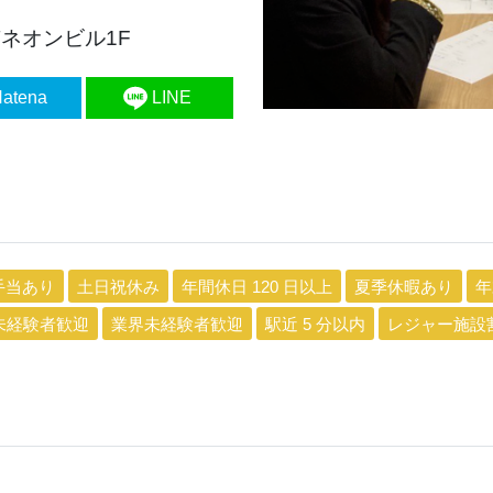
京ネオンビル1F
atena
LINE
手当あり
土日祝休み
年間休日 120 日以上
夏季休暇あり
年
未経験者歓迎
業界未経験者歓迎
駅近 5 分以内
レジャー施設