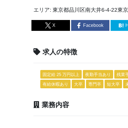
エリア: 東京都品川区南大井6-4-22東
X
Facebook
H
求人の特徴
固定給 25 万円以上
夜勤手当あり
残業
有給休暇あり
大卒
専門卒
短大卒
業務内容