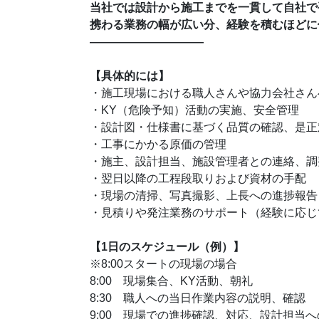
当社では設計から施工までを一貫して自社で
携わる業務の幅が広い分、経験を積むほどに
――――――――――
【具体的には】
・施工現場における職人さんや協力会社さん
・KY（危険予知）活動の実施、安全管理
・設計図・仕様書に基づく品質の確認、是正
・工事にかかる原価の管理
・施主、設計担当、施設管理者との連絡、調
・翌日以降の工程段取りおよび資材の手配
・現場の清掃、写真撮影、上長への進捗報告
・見積りや発注業務のサポート（経験に応じ
【1日のスケジュール（例）】
※8:00スタートの現場の場合
8:00 現場集合、KY活動、朝礼
8:30 職人への当日作業内容の説明、確認
9:00 現場での進捗確認、対応、設計担当